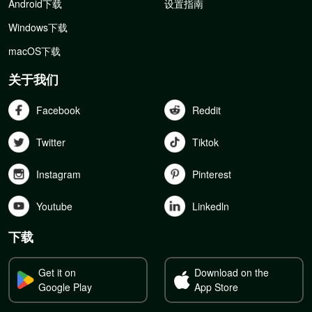
Android下载
设置指南
Windows下载
macOS下载
关于我们
Facebook
Reddit
Twitter
Tiktok
Instagram
Pinterest
Youtube
Linkedln
下载
Get it on
Download on the
Google Play
App Store