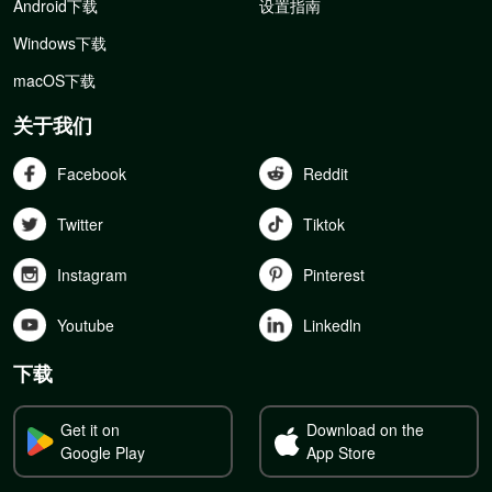
Android下载
设置指南
Windows下载
macOS下载
关于我们
Facebook
Reddit
Twitter
Tiktok
Instagram
Pinterest
Youtube
Linkedln
下载
Get it on
Download on the
Google Play
App Store