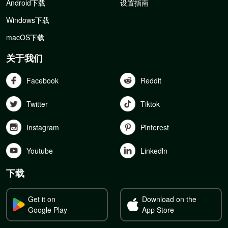
Android下载
设置指南
Windows下载
macOS下载
关于我们
Facebook
Reddit
Twitter
Tiktok
Instagram
Pinterest
Youtube
Linkedln
下载
Get it on
Download on the
Google Play
App Store