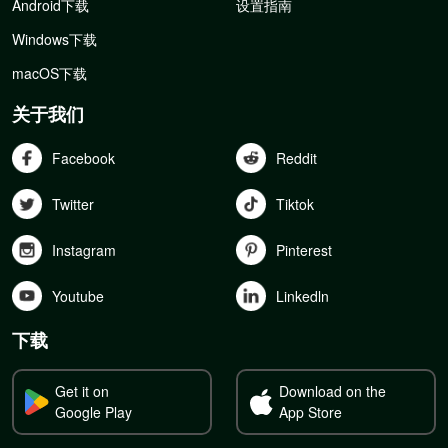
Android下载
设置指南
Windows下载
macOS下载
关于我们
Facebook
Reddit
Twitter
Tiktok
Instagram
Pinterest
Youtube
Linkedln
下载
Get it on
Download on the
Google Play
App Store