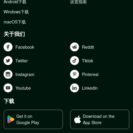
Android下载
设置指南
Windows下载
macOS下载
关于我们
Facebook
Reddit
Twitter
Tiktok
Instagram
Pinterest
Youtube
Linkedln
下载
Get it on
Download on the
Google Play
App Store